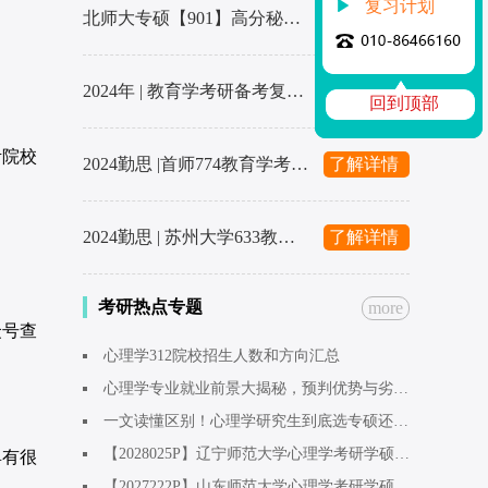
复习计划
北师大专硕【901】高分秘籍来了！
了解详情
2024年 | 教育学考研备考复习计划
了解详情
回到顶部
考院校
2024勤思 |首师774教育学考研辅导全新升级上线啦～1480起
了解详情
2024勤思 | 苏州大学633教育学考研辅导全新升级上线啦～1480起
了解详情
考研热点专题
more
众号查
心理学312院校招生人数和方向汇总
心理学专业就业前景大揭秘，预判优势与劣势。
一文读懂区别！心理学研究生到底选专硕还是学硕呢？
【2028025P】辽宁师范大学心理学考研学硕应用心理学方向学姐：早点开始准备！心态会稳
具有很
【2027222P】山东师范大学心理学考研学硕应用心理方向学姐：考研是最开心的一段时光