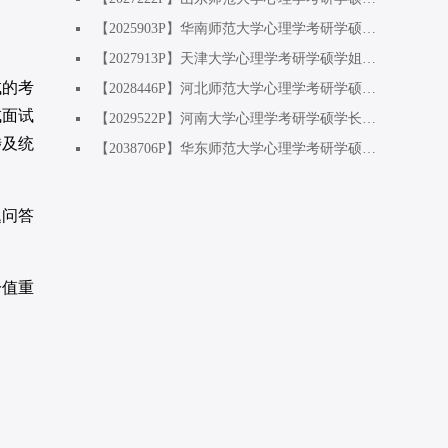
【2025903P】华南师范大学心理学考研学硕基础心理学方向学姐：上天不会辜负为梦想奋斗的人
【2027913P】天津大学心理学考研学硕学姐（调剂上岸）：人工智能专业跨考，初试410+
试的考
【2028446P】河北师范大学心理学考研学硕基础方向学姐：双非二战上岸，复试逆袭上岸
试面试
【2029522P】河南大学心理学考研学硕学长：专业课260+，一战成硕
涉及统
【2038706P】华东师范大学心理学考研学硕发教方向学姐：工作两年后考研上岸，专业课260+
题问答
分值重