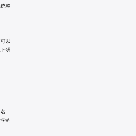
系统整
，可以
跑下研
的名
大学的