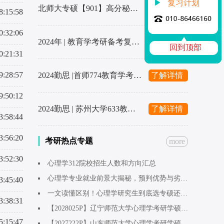
复习计划
北师大专硕【901】高分秘籍来了！
了解详情
8:15:58
0:32:06
2024年 | 教育学考研备考复习计划
了解详情
回到顶部
0:21:31
9:28:57
2024勤思 |首师774教育学考研辅导全新升级上线啦～1480起
了解详情
9:50:12
2024勤思 | 苏州大学633教育学考研辅导全新升级上线啦～1480起
了解详情
3:58:44
3:56:20
考研热点专题
more
3:52:30
心理学312院校招生人数和方向汇总
心理学专业就业前景大揭秘，预判优势与劣势。
3:45:40
一文读懂区别！心理学研究生到底选专硕还是学硕呢？
3:38:31
【2028025P】辽宁师范大学心理学考研学硕应用心理学方向学姐：早点开始准备！心态会稳
5:15:47
【2027222P】山东师范大学心理学考研学硕应用心理方向学姐：考研是最开心的一段时光