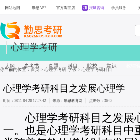
网站地图
勤思APP
官方淘宝店
报班咨询
学员服务
心理学考研
大纲
参考书
真题
科目
院校
常识
教辅
你当前的位置：
首页
>
心理学考研-学硕
>
心理学考研科目
心理学考研科目之发展心理学
时间：2011-04-20 17:57:42
来源：
勤思教育网
点击数：
3646
心理学考研科目之发展心
一。也是心理学考研科目中