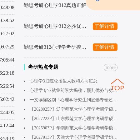
勤思考研心理学312真题正解
了解详情
0:48:08
0:38:52
勤思考研心理学312必胜优题库
了解详情
0:27:02
0:07:29
勤思考研312心理学考研摸底预测冲刺4套卷
了解详情
7:05:44
考研热点专题
more
6:23:18
心理学312院校招生人数和方向汇总
5:26:54
心理学专业就业前景大揭秘，预判优势与劣势。
5:02:42
一文读懂区别！心理学研究生到底选专硕还是学硕呢？
【2028025P】辽宁师范大学心理学考研学硕应用心理学方向学姐：早点开始准备！心态会稳
4:44:05
【2027222P】山东师范大学心理学考研学硕应用心理方向学姐：考研是最开心的一段时光
4:12:44
【2025903P】华南师范大学心理学考研学硕基础心理学方向学姐：上天不会辜负为梦想奋斗的人
【2027913P】天津大学心理学考研学硕学姐（调剂上岸）：人工智能专业跨考，初试410+
3:59:19