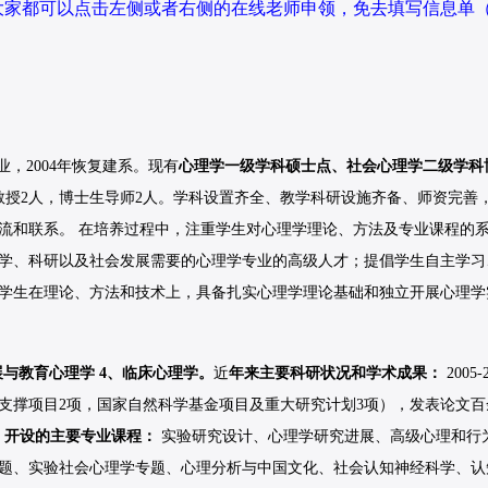
料，大家都可以点击左侧或者右侧的在线老师申领，免去填写信息单
业，2004年恢复建系。现有
心理学一级学科硕士点、
社会心理学
二级学科
教授2人，博士生导师2人。学科设置齐全、教学科研设施齐备、师资完善
流和联系。 在培养过程中，注重学生对心理学理论、方法及专业课程的
学、科研以及社会发展需要的心理学专业的高级人才；提倡学生自主学习
学生在理论、方法和技术上，具备扎实心理学理论基础和独立开展心理学
展与
教育心理学
4、临床心理学。
近
年来主要科研状况和学术成果：
2005-
部支撑项目2项，国家自然科学基金项目及重大研究计划3项），发表论文百
。
开设的主要专业课程：
实验研究设计、心理学研究进展、高级心理和行
题、实验
社会心理学
专题、心理分析与中国文化、社会认知神经科学、认