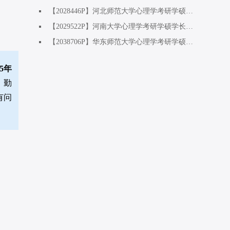
【2028446P】河北师范大学心理学考研学硕基础方向学姐：双非二战上岸，复试逆袭上岸
【2029522P】河南大学心理学考研学硕学长：专业课260+，一战成硕
【2038706P】华东师范大学心理学考研学硕发教方向学姐：工作两年后考研上岸，专业课260+
5年
。勤
有问