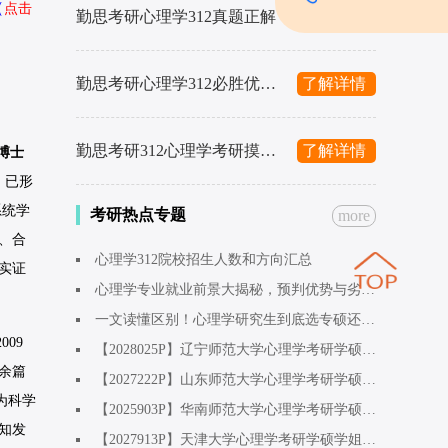
（
点击
勤思考研心理学312真题正解
了解详情
勤思考研心理学312必胜优题库
了解详情
勤思考研312心理学考研摸底预测冲刺4套卷
了解详情
博士
，已形
系统学
考研热点专题
more
、合
心理学312院校招生人数和方向汇总
实证
心理学专业就业前景大揭秘，预判优势与劣势。
一文读懂区别！心理学研究生到底选专硕还是学硕呢？
2009
【2028025P】辽宁师范大学心理学考研学硕应用心理学方向学姐：早点开始准备！心态会稳
余篇
【2027222P】山东师范大学心理学考研学硕应用心理方向学姐：考研是最开心的一段时光
为科学
【2025903P】华南师范大学心理学考研学硕基础心理学方向学姐：上天不会辜负为梦想奋斗的人
知发
【2027913P】天津大学心理学考研学硕学姐（调剂上岸）：人工智能专业跨考，初试410+