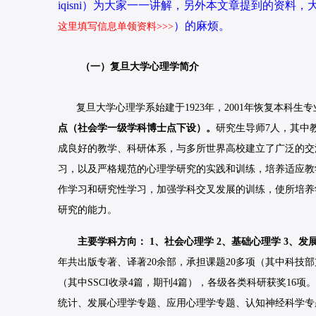
iqisni）为大家一一讲解，另外本文章提到的资
）的麻烦。
这里填写信息单领资料>>>
（一）复旦大学心理学简介
复旦大学心理学系始建于1923年，2001年恢复本科生专
点（社会学一级学科博士点下设）。
研究生导师7人，其中
成良好的教学、科研体系，与多所世界高校建立了广泛的交
习，以及严格规范的心理学研究的实践和训练，培养适应教
作学习和研究性学习，加强学科交叉发展的训练，使所培养
研究的能力。
主要学科方向： 1、
社会心理学
2、基础心理学 3、发
年共出版专著、译著20余部，承担课题20多项（其中科技
（其中SSCI收录4篇，期刊4篇），各级各类科研获奖16项
统计、
发展心理学
专题、应用心理学专题、认知神经科学专