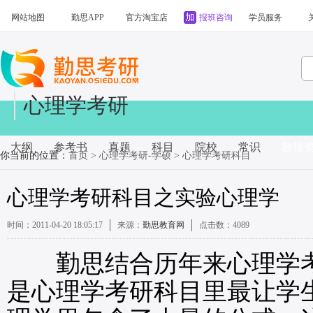
网站地图
勤思APP
官方淘宝店
报班咨询
学员服务
心理学考研
大纲
参考书
真题
科目
院校
常识
教辅
你当前的位置：
首页
>
心理学考研-学硕
>
心理学考研科目
心理学考研科目之实验心理学
时间：2011-04-20 18:05:17
来源：
勤思教育网
点击数：
4089
勤思结合历年来心理学考
是心理学考研科目里最让学