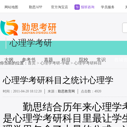
网站地图
勤思APP
官方淘宝店
报班咨询
学员服务
心理学考研
大纲
参考书
真题
科目
院校
常识
教辅
你当前的位置：
首页
>
心理学考研-学硕
>
心理学考研科目
心理学考研科目之统计心理学
时间：2011-04-20 18:12:20
来源：
勤思教育网
点击数：
4920
勤思结合历年来心理学考
是心理学考研科目里最让学